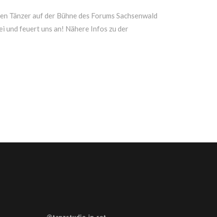
en Tänzer auf der Bühne des Forums Sachsenwald
ei und feuert uns an! Nähere Infos zu der