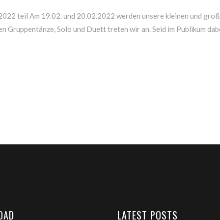
22 teil Am 19.02. und 20.02.2022 werden unsere kleinen und groß
en Gruppentänze, Solo und Duett treten wir an. Seid im Publikum dab
OAD
LATEST POSTS