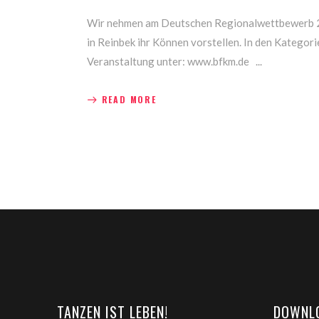
Wir nehmen am Deutschen Regionalwettbewerb 20
in Reinbek ihr Können vorstellen. In den Kategori
Veranstaltung unter: www.bfkm.de
READ MORE
TANZEN IST LEBEN!
DOWNL