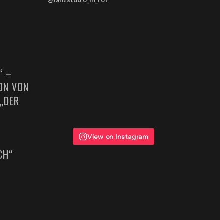
@tanzstudio_in_rot
“ –
ION VON
„DER
View on Instagram
CH“