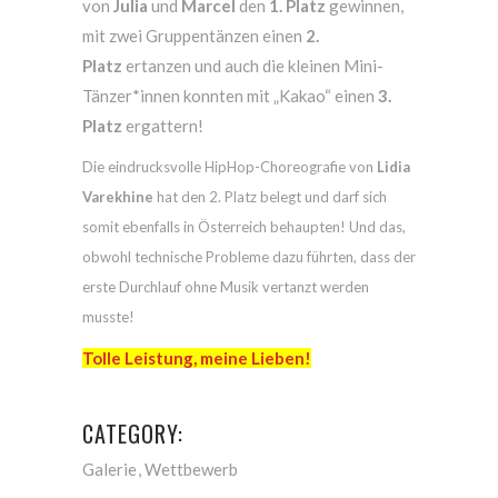
von
Julia
und
Marcel
den
1. Platz
gewinnen,
mit zwei Gruppentänzen einen
2.
Platz
ertanzen und auch die kleinen Mini-
Tänzer*innen konnten mit „Kakao“ einen
3.
Platz
ergattern!
Die eindrucksvolle HipHop-Choreografie von
Lidia
Varekhine
hat den 2. Platz belegt und darf sich
somit ebenfalls in Österreich behaupten! Und das,
obwohl technische Probleme dazu führten, dass der
erste Durchlauf ohne Musik vertanzt werden
musste!
Tolle Leistung, meine Lieben!
CATEGORY:
Galerie
Wettbewerb