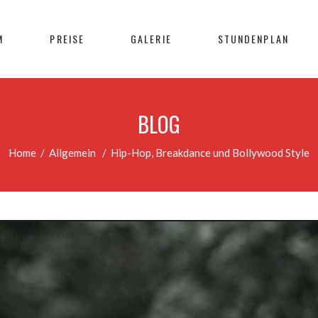
M
PREISE
GALERIE
STUNDENPLAN
BLOG
Home
/
Allgemein
/
Hip-Hop, Breakdance und Bollywood Style