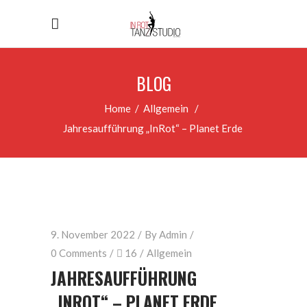
BLOG
Home
/
Allgemein
/
Jahresaufführung „InRot“ – Planet Erde
9. November 2022
By
Admin
0 Comments
16
Allgemein
JAHRESAUFFÜHRUNG
„INROT“ – PLANET ERDE