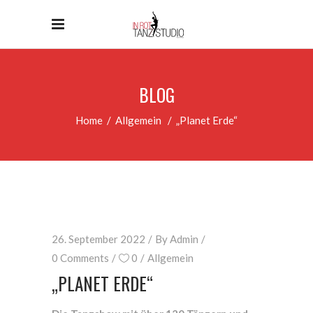
BLOG
Home
/
Allgemein
/
„Planet Erde“
26. September 2022
By
Admin
0 Comments
0
Allgemein
„PLANET ERDE“